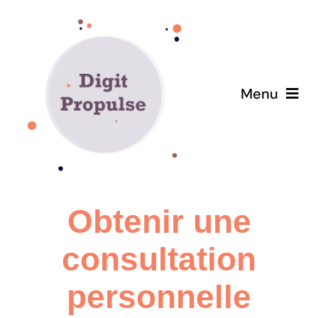
Passer
au
contenu
Menu
Consultance France Afrique
A propos
Obtenir une
Blog
consultation
Contact
personnelle