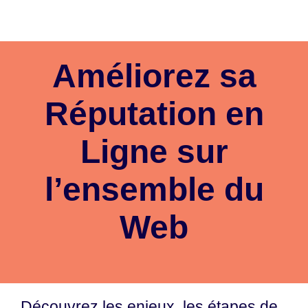
Passer
au
contenu
Améliorez sa
Réputation en
Ligne
sur
l’ensemble du
Web
Découvrez les enjeux, les étapes de